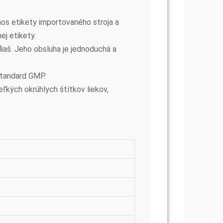
nos etikety importovaného stroja a
ej etikety.
fliaš. Jeho obsluha je jednoduchá a
 štandard GMP.
eľkých okrúhlych štítkov liekov,