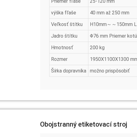
Priemer fľaše
25-120 mm
výška fľaše
40 mm až 250 mm
Veľkosť štítku
H10mm～～150mm L 1
Jadro štítku
Φ76 mm Priemer kotúč
Hmotnosť
200 kg
Rozmer
1950X1100X1300 m
Šírka dopravníka
možno prispôsobiť
Obojstranný etiketovací stroj