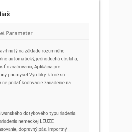
liaš
Parameter
l navrhnutý na základe rozumného
plne automatický, jednoduchá obsluha,
sť označovania; Aplikácia pre
 iný priemysel Výrobky, ktoré sú
ne pridať kódovacie zariadenie na
taiwanského dotykového typu riadenia
zariadenia nemeckej LEUZE.
časovanie, dopravný pás. Importný