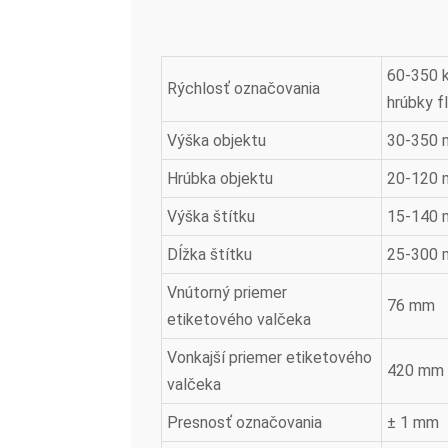
60-350 k
Rýchlosť označovania
hrúbky f
Výška objektu
30-350
Hrúbka objektu
20-120
Výška štítku
15-140
Dĺžka štítku
25-300
Vnútorný priemer
76 mm
etiketového valčeka
Vonkajší priemer etiketového
420 mm
valčeka
Presnosť označovania
± 1 mm