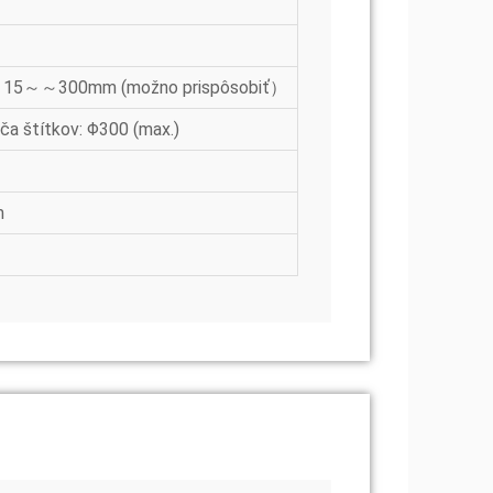
5～～300mm (možno prispôsobiť）
a štítkov: Φ300 (max.)
m