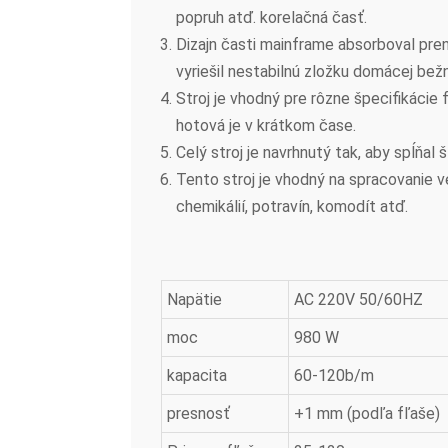
popruh atď. korelačná časť.
Dizajn časti mainframe absorboval pre
vyriešil nestabilnú zložku domácej bežn
Stroj je vhodný pre rôzne špecifikácie 
hotová je v krátkom čase.
Celý stroj je navrhnutý tak, aby spĺňal
Tento stroj je vhodný na spracovanie v
chemikálií, potravín, komodít atď.
Napätie
AC 220V 50/60HZ
moc
980 W
kapacita
60-120b/m
presnosť
+1 mm (podľa fľaše)