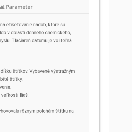
Parameter
a na etiketovanie nádob, ktoré sú
ádob v oblasti denného chemického,
slu. Tlačiareň dátumu je voliteľná
 dĺžku štítkov. Vybavené výstražným
ité štítky.
vanie.
veľkosti fliaš.
vyhovovala rôznym polohám štítku na