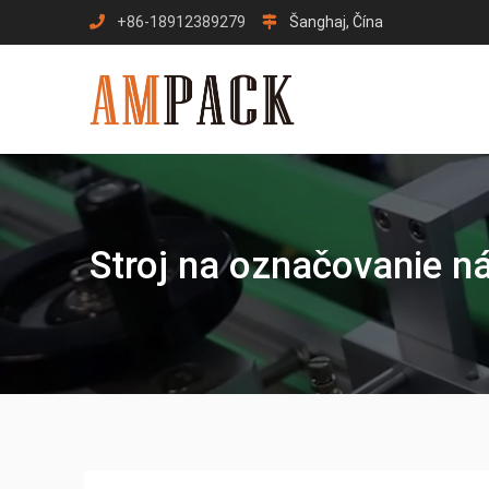
Preskočiť
+86-18912389279
Šanghaj, Čína
na
obsah
Stroj na označovanie ná