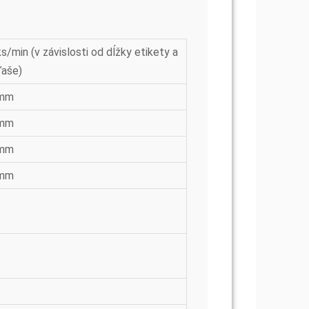
s/min (v závislosti od dĺžky etikety a
ľaše)
 mm
 mm
 mm
 mm