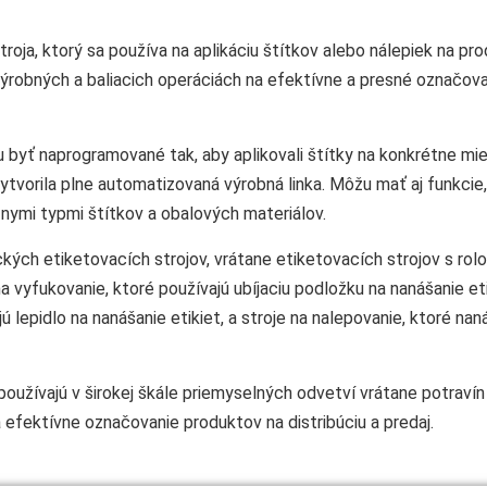
stroja, ktorý sa používa na aplikáciu štítkov alebo nálepiek na 
výrobných a baliacich operáciách na efektívne a presné označov
 byť naprogramované tak, aby aplikovali štítky na konkrétne mie
ytvorila plne automatizovaná výrobná linka. Môžu mať aj funkcie,
ôznymi typmi štítkov a obalových materiálov.
ckých etiketovacích strojov, vrátane etiketovacích strojov s rol
a vyfukovanie, ktoré používajú ubíjaciu podložku na nanášanie eti
ajú lepidlo na nanášanie etikiet, a stroje na nalepovanie, ktoré n
oužívajú v širokej škále priemyselných odvetví vrátane potravín 
efektívne označovanie produktov na distribúciu a predaj.